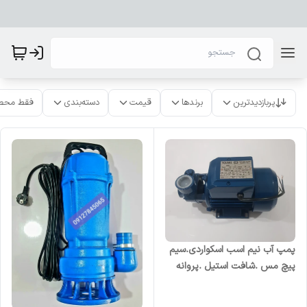
پربازدیدترین
برندها
قیمت
دسته‌بندی
فقط محص
پمپ آب نیم اسب اسکواردی.سیم
پیچ مس .شافت استیل .پروانه
برنجی