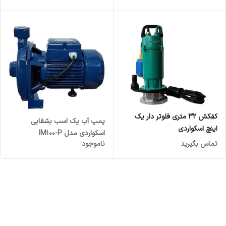
کفکش ۳۲ متری فلوتر دار یک
پمپ آب یک اسب بشقابی
اینچ اسکواردی
اسکواردی مدل IM100-P
تماس بگیرید
ناموجود