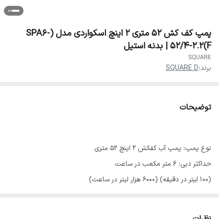
پمپ کف کش 52 متری 2 اینچ اسکواردی مدل (SPA6-
52/4-2.2(F | بدنه استیل
SQUARE
برند:
SQUARE D
توضیحات
نوع پمپ: پمپ آب کفکش 2 اینچ 52 متری
حداکثر دبی: 6 متر مکعب در ساعت
(100 لیتر در دقیقه) (6000 هزار لیتر در ساعت)
تک فازسیم پیچ مس پروانه استیل بدنه استیل شافت استیل
توان موتور: 3 اسب بخار (2.2 کیلووات)