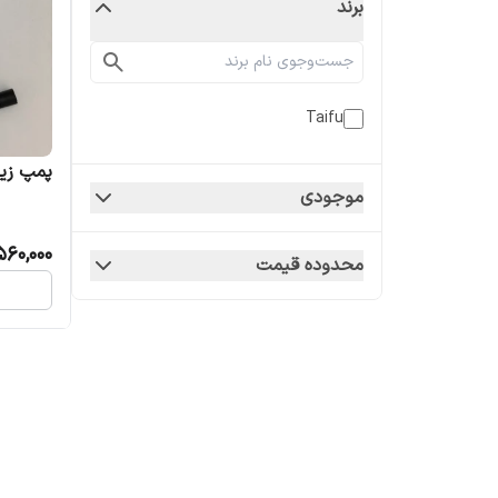
برند
Taifu
پمپ زیرآ
موجودی
560,000
محدوده قیمت