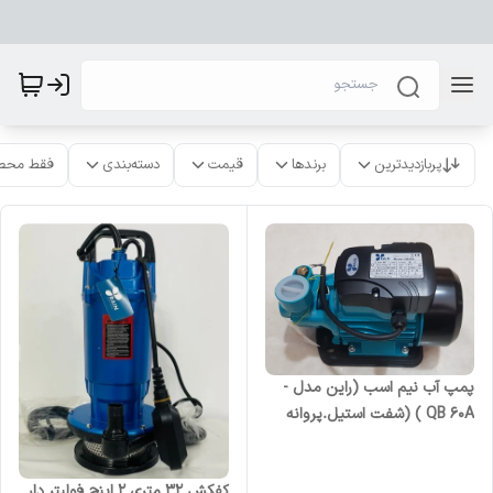
پربازدیدترین
برندها
قیمت
دسته‌بندی
فقط محص
پمپ آب نیم اسب (راین مدل -
QB 60A ) (شفت استیل.پروانه
برنجی.سیم پیچی تمام مس.
کیفیت عالی)
کفکش ۳۲ متری ۲ اینچ فولیتر دار