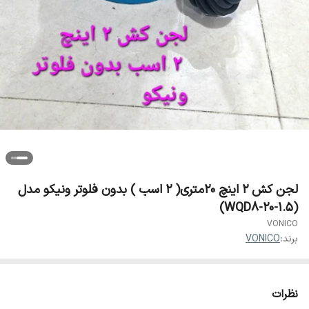
لجن کش ۲ اینچ ۲۰متری( ۲ اسب ) بدون فلوتر ونیکو مدل
(WQD8-20-1.5)
VONICO
برند:
VONICO
نظرات