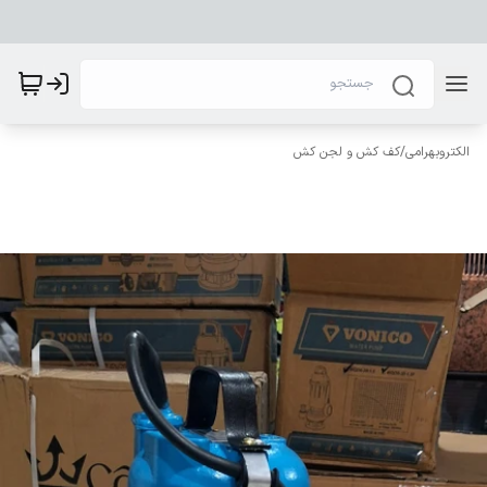
الکتروبهرامی
/
کف کش و لجن کش