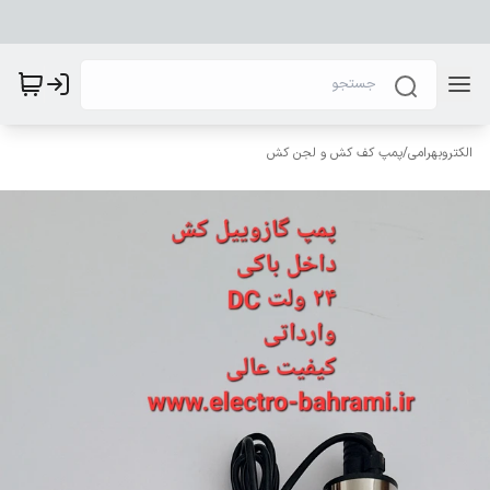
الکتروبهرامی
/
پمپ کف کش و لجن کش