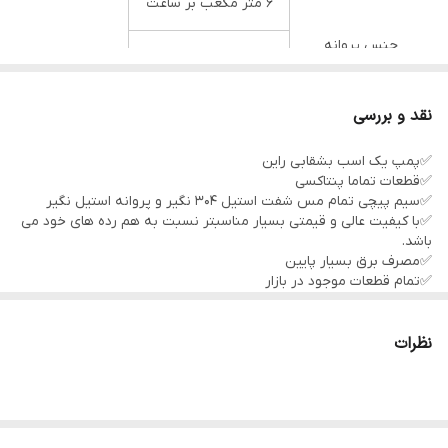
6 متر مکعب بر ساعت
جنس پروانه
استیل
جنس شفت
اسمستیل
نقد و بررسی
جنس سیم
✅️پمپ یک اسب بشقابی راین
مس
✅️قطعات تماما پنتاکسی
✅️سیم پیچی تمام مس شفت استیل ۳۰۴ نگیر و پروانه استیل نگیر
دهانه ورودی و خروجی
1 اینچ
✅️با کیفیت عالی و قیمتی بسیار مناسبتر نسبت به هم رده های خود می
باشد.
قدرت
✅️مصرف برق بسیار پایین
یک اسب
✅️تمام قطعات موجود در بازار
✅️وزن پمپ سنگین
ساخت کشور
(جهت قیمت همکاری تماس بگیرید)
چین
نظرات
نوع سیال
آب تمیز
جنس بدنه
آلومینیوم_چدن