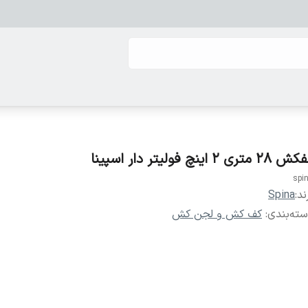
۲۸ متری ۲ اینچ فولیتر دار اسپینا
spi
ند:
Spina
ته‌بندی
:
کف کش و لجن کش