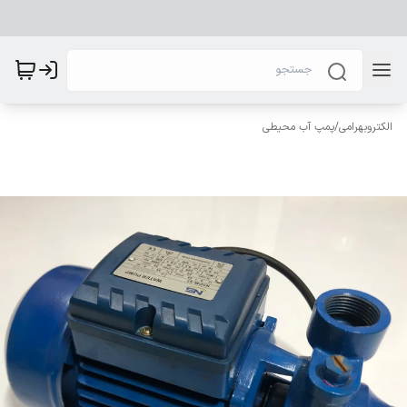
الکتروبهرامی
/
پمپ آب محیطی