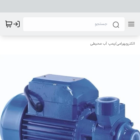
الکتروبهرامی
/
پمپ آب محیطی