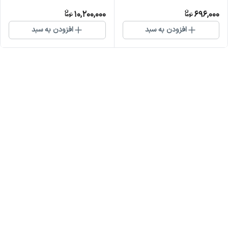
((موتور یک سال گارانتی))
10,200,000
696,000
افزودن به سبد
افزودن به سبد