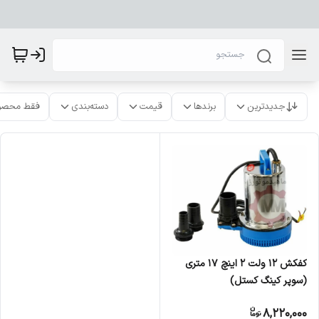
جدیدترین
برندها
قیمت
دسته‌بندی
فقط محصو
کفکش ۱۲ ولت ۲ اینچ ۱۷ متری
(سوپر کینگ کستل)
8,220,000