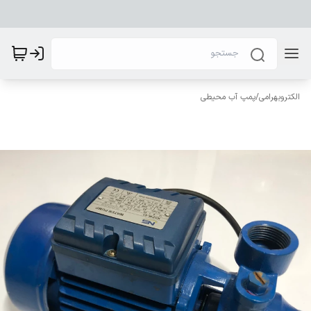
الکتروبهرامی
/
پمپ آب محیطی